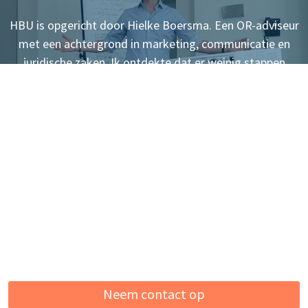
HBU is opgericht door Hielke Boersma. Een OR-adviseur
met een achtergrond in marketing, communicatie en
juridische zaken. Ik ontdekte dat er weinig stappen
nodig zijn om inspraak en invloed te verbeteren. Kennis
van marketing, sociale media, het brein, communicatie
en persoonlijke leiderschap helpt mij daarbij. Maar vooral
jou.
Ben je op zoek naar een training voor jouw
ondernemingsraad? Ik kom graag bij je langs om te
kijken wat jullie nodig hebben. Gratis en voor niets.
Daarna krijgen jullie een voorstel voor een training op
maat.
Neem contact op