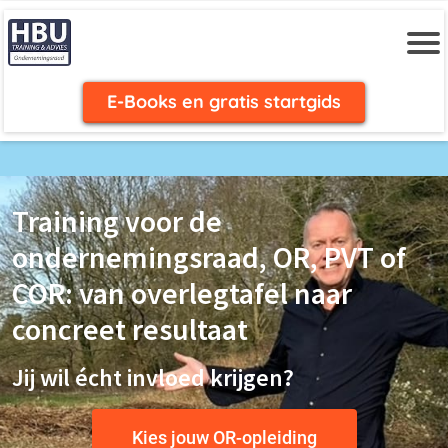
E-Books en gratis startgids
Training voor de
ondernemingsraad, OR, PVT of
COR: van overlegtafel naar
concreet resultaat
Jij wil écht invloed krijgen?
Kies jouw OR-opleiding