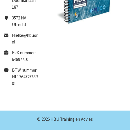
Doormanlaan
187
3572 NV
Utrecht
Hielke@hbuor.
nl
KvK nummer:
64897710
BTW nummer:
NL176472538B
01
© 2026 HBU Training en Advies